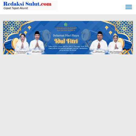
Lewati
ke
konten