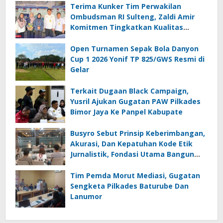
Terima Kunker Tim Perwakilan
Ombudsman RI Sulteng, Zaldi Amir
Komitmen Tingkatkan Kualitas
Pelayanan Publik Akuntabel Bebas
Mal Administrasi
Open Turnamen Sepak Bola Danyon
Cup 1 2026 Yonif TP 825/GWS Resmi di
Gelar
Terkait Dugaan Black Campaign,
Yusril Ajukan Gugatan PAW Pilkades
Bimor Jaya Ke Panpel Kabupate
Busyro Sebut Prinsip Keberimbangan,
Akurasi, Dan Kepatuhan Kode Etik
Jurnalistik, Fondasi Utama Bangun
Kepercayaan Publik Terhadap Media
Tim Pemda Morut Mediasi, Gugatan
Sengketa Pilkades Baturube Dan
Lanumor