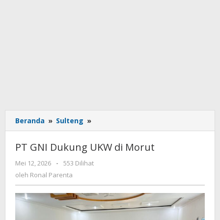
Beranda
»
Sulteng
»
PT
GNI
Dukung
PT GNI Dukung UKW di Morut
UKW
di
Mei 12, 2026
oleh
-
553 Dilihat
Morut
Ronal
oleh
Ronal Parenta
Parenta