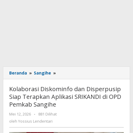
Beranda
»
Sangihe
»
Kolaborasi
Diskominfo
dan
Kolaborasi Diskominfo dan Disperpusip
Disperpusip
Siap Terapkan Aplikasi SRIKANDI di OPD
Siap
Pemkab Sangihe
Terapkan
Aplikasi
Mei 12, 2026
oleh
-
881 Dilihat
SRIKANDI
Yossius
oleh
Yossius Lendentari
di
Lendentari
OPD