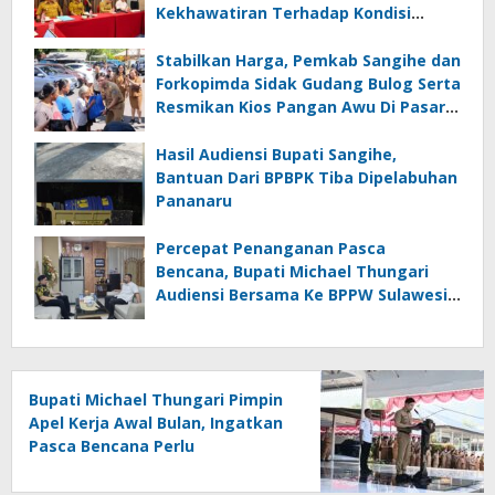
Kekhawatiran Terhadap Kondisi
Layanan Komunikasi Di Sangihe
Stabilkan Harga, Pemkab Sangihe dan
Forkopimda Sidak Gudang Bulog Serta
Resmikan Kios Pangan Awu Di Pasar
Tradisional Towo’e
Hasil Audiensi Bupati Sangihe,
Bantuan Dari BPBPK Tiba Dipelabuhan
Pananaru
Percepat Penanganan Pasca
Bencana, Bupati Michael Thungari
Audiensi Bersama Ke BPPW Sulawesi
Utara
Bupati Michael Thungari Pimpin
Apel Kerja Awal Bulan, Ingatkan
Pasca Bencana Perlu
Ditingkatkan Kewaspasdaan
dan Tetap Berkoordinasi