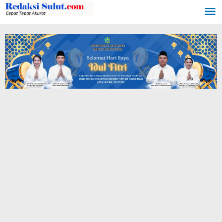
Lewati
ke
konten