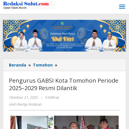
Lewati
ke
konten
Beranda
»
Tomohon
»
Pengurus
GABSI
Kota
Pengurus GABSI Kota Tomohon Periode
Tomohon
2025–2029 Resmi Dilantik
Periode
2025–
Oktober 21, 2025
oleh
-
0 Dilihat
2029
Bertje
oleh
Bertje Rotikan
Resmi
Rotikan
Dilantik