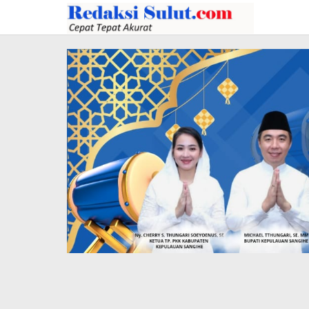
Lewati
ke
konten