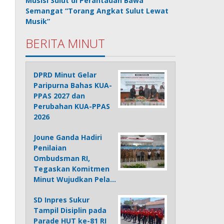
Musisi Sulut di Perantauan Bawa
Semangat “Torang Angkat Sulut Lewat
Musik”
BERITA MINUT
DPRD Minut Gelar
Paripurna Bahas KUA-
PPAS 2027 dan
Perubahan KUA-PPAS
2026
Joune Ganda Hadiri
Penilaian
Ombudsman RI,
Tegaskan Komitmen
Minut Wujudkan Pela…
SD Inpres Sukur
Tampil Disiplin pada
Parade HUT ke-81 RI