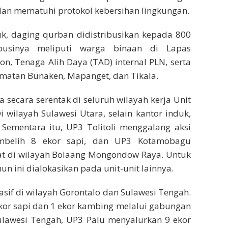
b dan mematuhi protokol kebersihan lingkungan.
uk, daging qurban didistribusikan kepada 800
ibusinya meliputi warga binaan di Lapas
 Tenaga Alih Daya (TAD) internal PLN, serta
amatan Bunaken, Mapanget, dan Tikala.
secara serentak di seluruh wilayah kerja Unit
 wilayah Sulawesi Utara, selain kantor induk,
Sementara itu, UP3 Tolitoli menggalang aksi
mbelih 8 ekor sapi, dan UP3 Kotamobagu
at di wilayah Bolaang Mongondow Raya. Untuk
n ini dialokasikan pada unit-unit lainnya.
sif di wilayah Gorontalo dan Sulawesi Tengah.
kor sapi dan 1 ekor kambing melalui gabungan
ulawesi Tengah, UP3 Palu menyalurkan 9 ekor