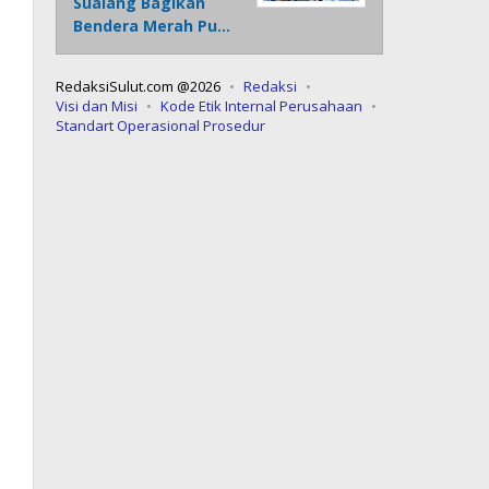
Sualang Bagikan
Bendera Merah Pu…
RedaksiSulut.com @2026
Redaksi
Visi dan Misi
Kode Etik Internal Perusahaan
Standart Operasional Prosedur