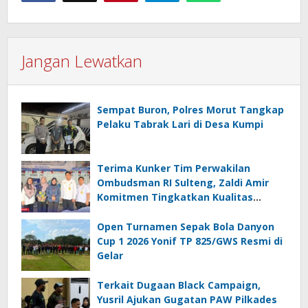
Jangan Lewatkan
Sempat Buron, Polres Morut Tangkap
Pelaku Tabrak Lari di Desa Kumpi
Terima Kunker Tim Perwakilan
Ombudsman RI Sulteng, Zaldi Amir
Komitmen Tingkatkan Kualitas
Pelayanan Publik Akuntabel Bebas
Mal Administrasi
Open Turnamen Sepak Bola Danyon
Cup 1 2026 Yonif TP 825/GWS Resmi di
Gelar
Terkait Dugaan Black Campaign,
Yusril Ajukan Gugatan PAW Pilkades