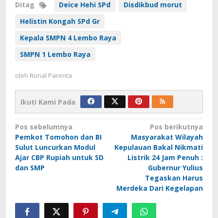
Ditag
Deice Hehi SPd
Disdikbud morut
Helistin Kongah SPd Gr
Kepala SMPN 4 Lembo Raya
SMPN 1 Lembo Raya
oleh
Ronal Parenta
Ikuti Kami Pada
Navigasi
Pos sebelumnya
Pos berikutnya
Pemkot Tomohon dan BI
Masyarakat Wilayah
pos
Sulut Luncurkan Modul
Kepulauan Bakal Nikmati
Ajar CBP Rupiah untuk SD
Listrik 24 Jam Penuh :
dan SMP
Gubernur Yulius
Tegaskan Harus
Merdeka Dari Kegelapan