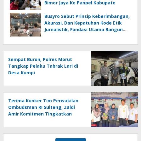
Bimor Jaya Ke Panpel Kabupate
Busyro Sebut Prinsip Keberimbangan,
Akurasi, Dan Kepatuhan Kode Etik
Jurnalistik, Fondasi Utama Bangun
Kepercayaan Publik Terhadap Media
Sempat Buron, Polres Morut
Tangkap Pelaku Tabrak Lari di
Desa Kumpi
Terima Kunker Tim Perwakilan
Ombudsman RI Sulteng, Zaldi
Amir Komitmen Tingkatkan
Kualitas Pelayanan Publik
Akuntabel Bebas Mal
Administrasi