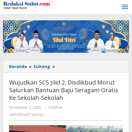
Lewati
ke
konten
Beranda
»
Sulteng
»
Wujudkan
SCS
Jilid
Wujudkan SCS Jilid 2, Disdikbud Morut
2,
Salurkan Bantuan Baju Seragam Gratis
Disdikbud
Ke Sekolah-Sekolah
Morut
Salurkan
November 5, 2025
oleh
-
0 Dilihat
Bantuan
Ronal
oleh
Ronal Parenta
Baju
Parenta
Seragam
Gratis