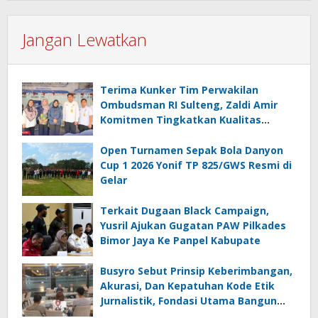
Jangan Lewatkan
Terima Kunker Tim Perwakilan
Ombudsman RI Sulteng, Zaldi Amir
Komitmen Tingkatkan Kualitas
Pelayanan Publik Akuntabel Bebas
Mal Administrasi
Open Turnamen Sepak Bola Danyon
Cup 1 2026 Yonif TP 825/GWS Resmi di
Gelar
Terkait Dugaan Black Campaign,
Yusril Ajukan Gugatan PAW Pilkades
Bimor Jaya Ke Panpel Kabupate
Busyro Sebut Prinsip Keberimbangan,
Akurasi, Dan Kepatuhan Kode Etik
Jurnalistik, Fondasi Utama Bangun
Kepercayaan Publik Terhadap Media