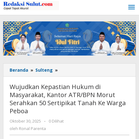
Lewati
ke
konten
Beranda
»
Sulteng
»
Wujudkan
Kepastian
Hukum
Wujudkan Kepastian Hukum di
di
Masyarakat, Kantor ATR/BPN Morut
Masyarakat,
Serahkan 50 Sertipikat Tanah Ke Warga
Kantor
ATR/BPN
Peboa
Morut
Oktober 30, 2025
oleh
-
0 Dilihat
Serahkan
Ronal
oleh
Ronal Parenta
50
Parenta
Sertipikat