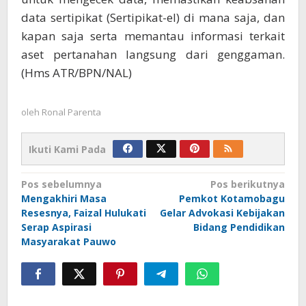
data sertipikat (Sertipikat-el) di mana saja, dan
kapan saja serta memantau informasi terkait
aset pertanahan langsung dari genggaman.
(Hms ATR/BPN/NAL)
oleh
Ronal Parenta
Ikuti Kami Pada
Navigasi
Pos sebelumnya
Pos berikutnya
Mengakhiri Masa
Pemkot Kotamobagu
pos
Resesnya, Faizal Hulukati
Gelar Advokasi Kebijakan
Serap Aspirasi
Bidang Pendidikan
Masyarakat Pauwo