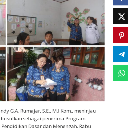
dy G.A. Rumajar, S.E., M.I.Kom., meninjau
 diusulkan sebagai penerima Program
an Pendidikan Dasar dan Menengah, Rabu