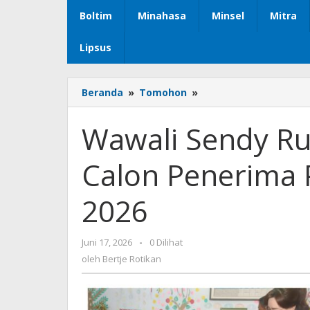
Boltim
Minahasa
Minsel
Mitra
Lipsus
Beranda
»
Tomohon
»
Wawali
Sendy
Rumajar
Wawali Sendy Ru
Tinjau
Sekolah
Calon Penerima P
Calon
Penerima
Program
2026
Revitalisasi
2026
Juni 17, 2026
oleh
-
0 Dilihat
Bertje
oleh
Bertje Rotikan
Rotikan