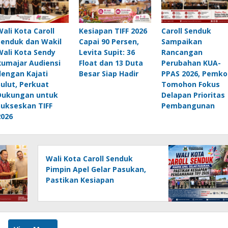
Wali Kota Caroll
Kesiapan TIFF 2026
Caroll Senduk
Senduk dan Wakil
Capai 90 Persen,
Sampaikan
Wali Kota Sendy
Levita Supit: 36
Rancangan
Rumajar Audiensi
Float dan 13 Duta
Perubahan KUA-
dengan Kajati
Besar Siap Hadir
PPAS 2026, Pemko
Sulut, Perkuat
Tomohon Fokus
Dukungan untuk
Delapan Prioritas
Sukseskan TIFF
Pembangunan
2026
Wali Kota Caroll Senduk
Pimpin Apel Gelar Pasukan,
Pastikan Kesiapan
Pengamanan TIFF 2026