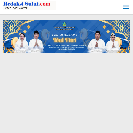
Lewati
ke
konten