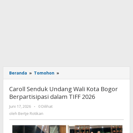
Beranda
»
Tomohon
»
Caroll
Senduk
Undang
Caroll Senduk Undang Wali Kota Bogor
Wali
Berpartisipasi dalam TIFF 2026
Kota
Bogor
Juni 17, 2026
oleh
-
0 Dilihat
Berpartisipasi
Bertje
oleh
Bertje Rotikan
dalam
Rotikan
TIFF
2026