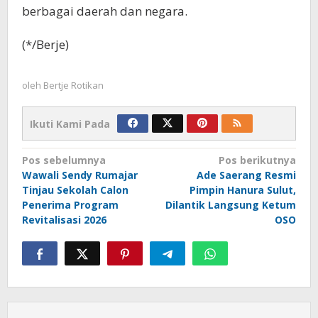
berbagai daerah dan negara.
(*/Berje)
oleh
Bertje Rotikan
Ikuti Kami Pada
Navigasi
Pos sebelumnya
Pos berikutnya
Wawali Sendy Rumajar
Ade Saerang Resmi
pos
Tinjau Sekolah Calon
Pimpin Hanura Sulut,
Penerima Program
Dilantik Langsung Ketum
Revitalisasi 2026
OSO