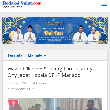
Lewati
ke
konten
Beranda
»
Manado
»
Wawali
Richard
Sualang
Wawali Richard Sualang Lantik Janny
Lantik
Ohy Jabat Kepala DPKP Manado
Janny
Ohy
Juni 23, 2026
oleh
-
643 Dilihat
Jabat
redaksisulut
oleh
redaksisulut
Kepala
DPKP
Manado