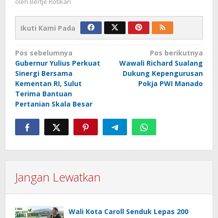
oleh
Bertje Rotikan
Ikuti Kami Pada
Navigasi
Pos sebelumnya
Pos berikutnya
Gubernur Yulius Perkuat
Wawali Richard Sualang
pos
Sinergi Bersama
Dukung Kepengurusan
Kementan RI, Sulut
Pokja PWI Manado
Terima Bantuan
Pertanian Skala Besar
Jangan Lewatkan
Wali Kota Caroll Senduk Lepas 200