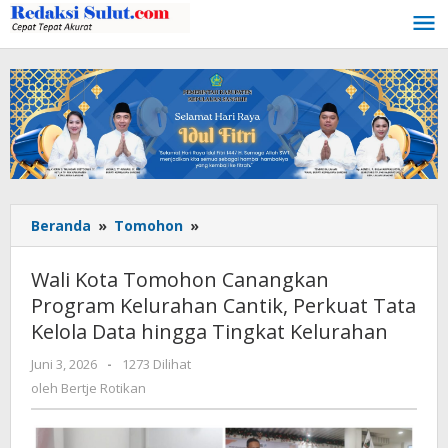
Lewati
ke
konten
Beranda
»
Tomohon
»
Wali
Kota
Tomohon
Wali Kota Tomohon Canangkan
Canangkan
Program Kelurahan Cantik, Perkuat Tata
Program
Kelola Data hingga Tingkat Kelurahan
Kelurahan
Cantik,
Juni 3, 2026
oleh
-
1273 Dilihat
Perkuat
Bertje
oleh
Bertje Rotikan
Tata
Rotikan
Kelola
Data