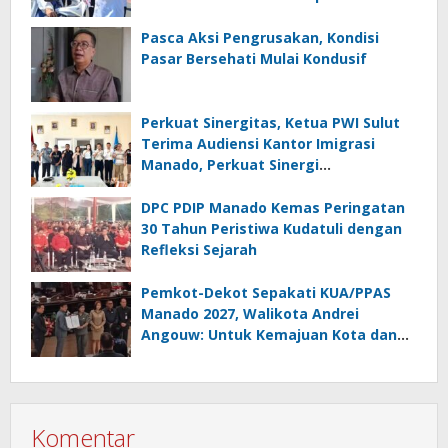
Masyarakat
Pasca Aksi Pengrusakan, Kondisi
Pasar Bersehati Mulai Kondusif
Perkuat Sinergitas, Ketua PWI Sulut
Terima Audiensi Kantor Imigrasi
Manado, Perkuat Sinergi
Penyebarluasan Informasi
Keimigrasian
DPC PDIP Manado Kemas Peringatan
30 Tahun Peristiwa Kudatuli dengan
Refleksi Sejarah
Pemkot-Dekot Sepakati KUA/PPAS
Manado 2027, Walikota Andrei
Angouw: Untuk Kemajuan Kota dan
Kesejahteraan Masyarakat
Komentar