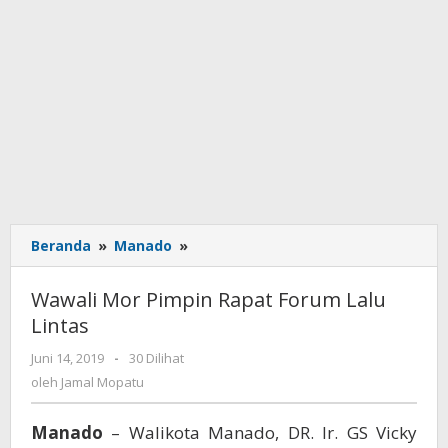
Beranda
»
Manado
»
Wawali
Mor
Pimpin
Wawali Mor Pimpin Rapat Forum Lalu
Rapat
Lintas
Forum
Lalu
Juni 14, 2019
oleh
-
30 Dilihat
Lintas
Jamal
oleh
Jamal Mopatu
Mopatu
Manado
– Walikota Manado, DR. Ir. GS Vicky