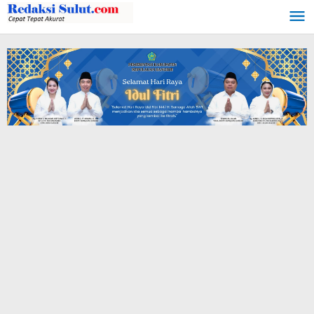
Lewati
ke
konten