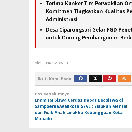
Terima Kunker Tim Perwakilan Om
Komitmen Tingkatkan Kualitas Pe
Administrasi
Desa Ciparungsari Gelar FGD Pene
untuk Dorong Pembangunan Berk
oleh
Jamal Mopatu
Ikuti Kami Pada
Navigasi
Pos sebelumnya
Enam (6) Siswa Cerdas Dapat Beasiswa di
pos
Sampoerna,Walikota GSVL : Siapkan Mental
dan Fisik Anak-anakku Kebanggaan Kota
Manado