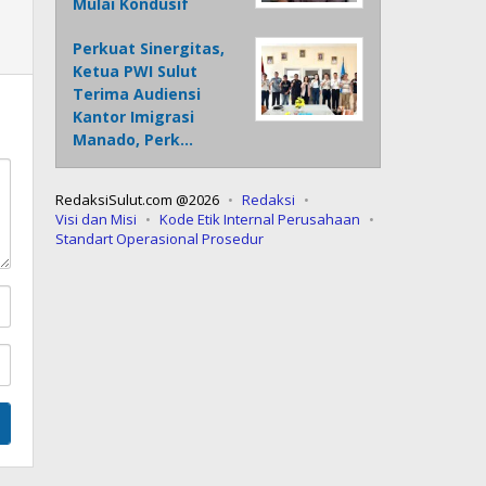
Mulai Kondusif
Perkuat Sinergitas,
Ketua PWI Sulut
Terima Audiensi
Kantor Imigrasi
Manado, Perk…
RedaksiSulut.com @2026
Redaksi
Visi dan Misi
Kode Etik Internal Perusahaan
Standart Operasional Prosedur