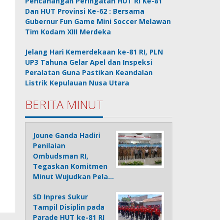
Pencanangan Peringatan HUT RI Ke-81
Dan HUT Provinsi Ke-62 : Bersama
Gubernur Fun Game Mini Soccer Melawan
Tim Kodam XIII Merdeka
Jelang Hari Kemerdekaan ke-81 RI, PLN
UP3 Tahuna Gelar Apel dan Inspeksi
Peralatan Guna Pastikan Keandalan
Listrik Kepulauan Nusa Utara
BERITA MINUT
Joune Ganda Hadiri
Penilaian
Ombudsman RI,
Tegaskan Komitmen
Minut Wujudkan Pela…
SD Inpres Sukur
Tampil Disiplin pada
Parade HUT ke-81 RI