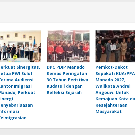
Perkuat Sinergitas,
DPC PDIP Manado
Pemkot-Dekot
Ketua PWI Sulut
Kemas Peringatan
Sepakati KUA/PPA
Terima Audiensi
30 Tahun Peristiwa
Manado 2027,
Kantor Imigrasi
Kudatuli dengan
Walikota Andrei
Manado, Perkuat
Refleksi Sejarah
Angouw: Untuk
Sinergi
Kemajuan Kota d
Penyebarluasan
Kesejahteraan
Informasi
Masyarakat
Keimigrasian