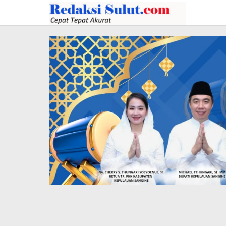
Lewati
ke
konten