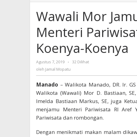
Mor
Jamu
Wawali Mor Jam
Makan
Malam
Menteri Pariwis
Menteri
Pariwisata
Dan
Koenya-Koenya
Rombongan
di
Koenya-
Agustus 7, 2019
oleh
-
32 Dilihat
Koenya
Jamal
oleh
Jamal Mopatu
Mopatu
Manado
– Walikota Manado, DR. Ir. GS 
Walikota (Wawali) Mor D. Bastiaan, S
Imelda Bastiaan Markus, SE, juga Ket
menjamu Menteri Pariwisata RI Aref 
Pariwisata dan rombongan.
Dengan menikmati makan malam dikawa