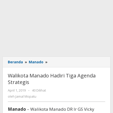
Beranda
»
Manado
»
Walikota
Manado
Hadiri
Walikota Manado Hadiri Tiga Agenda
Tiga
Strategis
Agenda
Strategis
April 1, 2019
oleh
-
40 Dilihat
Jamal
oleh
Jamal Mopatu
Mopatu
Manado
– Walikota Manado DR Ir GS Vicky