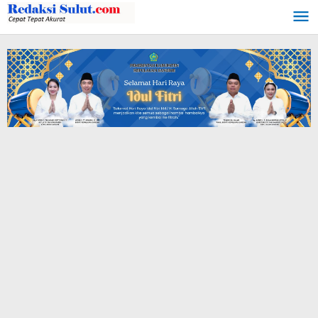
Lewati
ke
konten