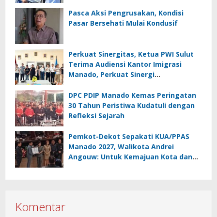
Masyarakat
Pasca Aksi Pengrusakan, Kondisi
Pasar Bersehati Mulai Kondusif
Perkuat Sinergitas, Ketua PWI Sulut
Terima Audiensi Kantor Imigrasi
Manado, Perkuat Sinergi
Penyebarluasan Informasi
Keimigrasian
DPC PDIP Manado Kemas Peringatan
30 Tahun Peristiwa Kudatuli dengan
Refleksi Sejarah
Pemkot-Dekot Sepakati KUA/PPAS
Manado 2027, Walikota Andrei
Angouw: Untuk Kemajuan Kota dan
Kesejahteraan Masyarakat
Komentar