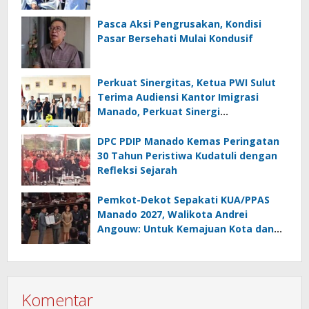
Masyarakat
Pasca Aksi Pengrusakan, Kondisi
Pasar Bersehati Mulai Kondusif
Perkuat Sinergitas, Ketua PWI Sulut
Terima Audiensi Kantor Imigrasi
Manado, Perkuat Sinergi
Penyebarluasan Informasi
Keimigrasian
DPC PDIP Manado Kemas Peringatan
30 Tahun Peristiwa Kudatuli dengan
Refleksi Sejarah
Pemkot-Dekot Sepakati KUA/PPAS
Manado 2027, Walikota Andrei
Angouw: Untuk Kemajuan Kota dan
Kesejahteraan Masyarakat
Komentar