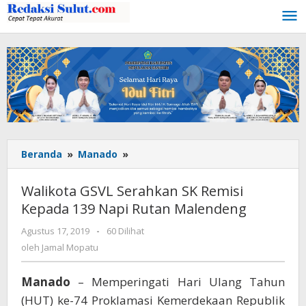
Lewati
ke
konten
Beranda
»
Manado
»
Walikota
GSVL
Serahkan
Walikota GSVL Serahkan SK Remisi
SK
Kepada 139 Napi Rutan Malendeng
Remisi
Kepada
Agustus 17, 2019
oleh
-
60 Dilihat
139
Jamal
oleh
Jamal Mopatu
Napi
Mopatu
Rutan
Manado
– Memperingati Hari Ulang Tahun
Malendeng
(HUT) ke-74 Proklamasi Kemerdekaan Republik