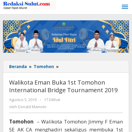
Lewati
ke
konten
Beranda
»
Tomohon
»
Walikota
Eman
Buka
Walikota Eman Buka 1st Tomohon
1st
International Bridge Tournament 2019
Tomohon
International
Agustus 5, 2019
oleh
-
17 Dilihat
Bridge
Donald
oleh
Donald Mamoto
Tournament
Mamoto
2019
Tomohon
– Walikota Tomohon Jimmy F Eman
SE AK CA menghadiri sekaligus membuka 1st