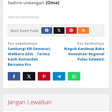
hadirin undangan.
(Oma)
oleh
Donald Mamoto
Ikuti Kami Pada
Navigasi
Pos sebelumnya
Pos berikutnya
Sambangi KRI Dewaruci,
Wagub Kandouw Buka
pos
Walikota GSVL : Terima
Konsultasi Regional
kasih Komandan
Pulau Sulawesi
Bersama Kru
Jangan Lewatkan