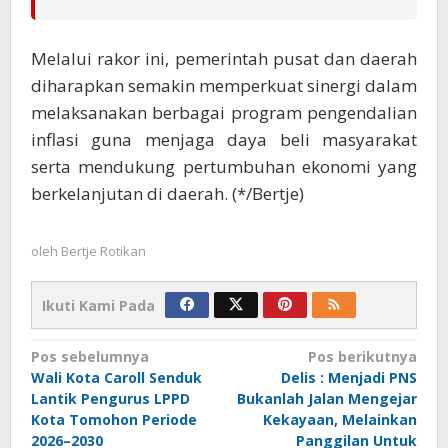
Melalui rakor ini, pemerintah pusat dan daerah
diharapkan semakin memperkuat sinergi dalam
melaksanakan berbagai program pengendalian
inflasi guna menjaga daya beli masyarakat
serta mendukung pertumbuhan ekonomi yang
berkelanjutan di daerah. (*/Bertje)
oleh
Bertje Rotikan
Ikuti Kami Pada
Navigasi
Pos sebelumnya
Pos berikutnya
Wali Kota Caroll Senduk
Delis : Menjadi PNS
pos
Lantik Pengurus LPPD
Bukanlah Jalan Mengejar
Kota Tomohon Periode
Kekayaan, Melainkan
2026–2030
Panggilan Untuk