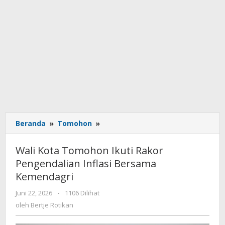
Beranda
»
Tomohon
»
Wali
Kota
Tomohon
Wali Kota Tomohon Ikuti Rakor
Ikuti
Pengendalian Inflasi Bersama
Rakor
Kemendagri
Pengendalian
Inflasi
Juni 22, 2026
oleh
-
1106 Dilihat
Bersama
Bertje
oleh
Bertje Rotikan
Kemendagri
Rotikan