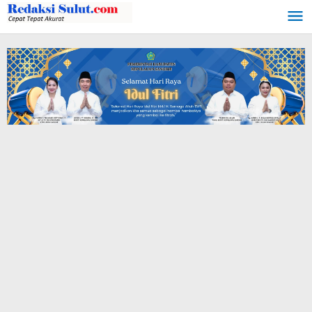
Lewati
ke
konten