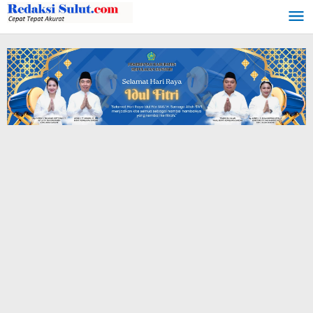
Lewati
ke
konten