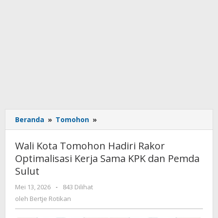
Beranda
»
Tomohon
»
Wali
Kota
Tomohon
Wali Kota Tomohon Hadiri Rakor
Hadiri
Optimalisasi Kerja Sama KPK dan Pemda
Rakor
Sulut
Optimalisasi
Kerja
Mei 13, 2026
oleh
-
843 Dilihat
Sama
Bertje
oleh
Bertje Rotikan
KPK
Rotikan
dan