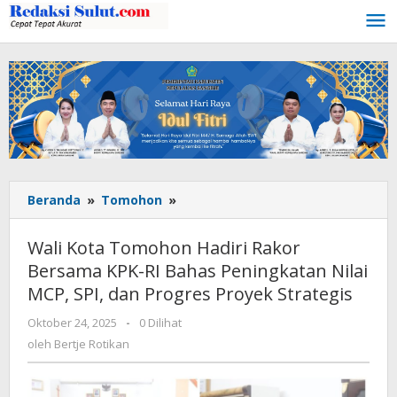
Lewati
ke
konten
Beranda
»
Tomohon
»
Wali
Kota
Tomohon
Wali Kota Tomohon Hadiri Rakor
Hadiri
Bersama KPK-RI Bahas Peningkatan Nilai
Rakor
MCP, SPI, dan Progres Proyek Strategis
Bersama
KPK-
Oktober 24, 2025
oleh
-
0 Dilihat
RI
Bertje
oleh
Bertje Rotikan
Bahas
Rotikan
Peningkatan
Nilai