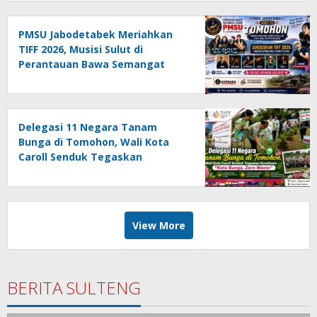
PMSU Jabodetabek Meriahkan
TIFF 2026, Musisi Sulut di
Perantauan Bawa Semangat
“Torang Angkat Sulut Lewat
Musik”
Delegasi 11 Negara Tanam
Bunga di Tomohon, Wali Kota
Caroll Senduk Tegaskan
Komitmen “Kota Bunga, Zero
Waste”
View More
BERITA SULTENG