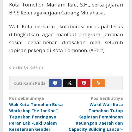
Kota Tomohon Mariam Rau, S.H., serta jajaran
BPJS Ketenagakerjaan Cabang Minahasa.
Wali Kota berharap, kolaborasi ini dapat terus
ditingkatkan agar manfaat program jaminan
sosial benar-benar dirasakan oleh seluruh
lapisan pekerja di Kota Tomohon. (*Bert)
oleh
Bertje Rotikan
Ikuti Kami Pada
Navigasi
Pos sebelumnya
Pos berikutnya
Wali Kota Tomohon Buka
Wakil Wali Kota
pos
Workshop “He for She”,
Tomohon Tutup
Tegaskan Pentingnya
Kegiatan Pembinaan
Peran Laki-Laki Dalam
Keuangan Daerah dan
Kesetaraan Gender
Capacity Building Lancar-