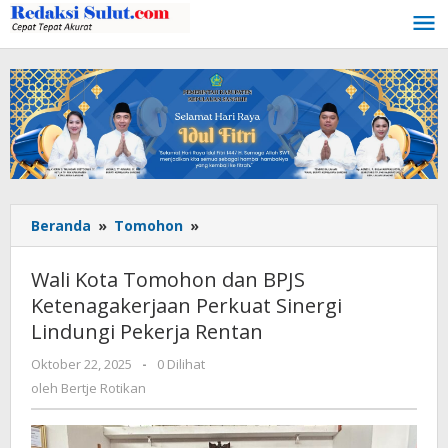
Lewati
ke
konten
Beranda
»
Tomohon
»
Wali
Kota
Tomohon
Wali Kota Tomohon dan BPJS
dan
Ketenagakerjaan Perkuat Sinergi
BPJS
Lindungi Pekerja Rentan
Ketenagakerjaan
Perkuat
Oktober 22, 2025
oleh
-
0 Dilihat
Sinergi
Bertje
oleh
Bertje Rotikan
Lindungi
Rotikan
Pekerja
Rentan