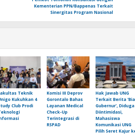
Kementerian PPN/Bappenas Terkait
Sinergitas Program Nasional
Fakultas Teknik
Komisi III Deprov
Hak Jawab UNG
Unigo Kukuhkan 4
Gorontalo Bahas
Terkait Berita ‘Bia
Study Club Prodi
Layanan Medical
Gubernur’, Diduga
Teknologi
Check-Up
Diintimidasi,
Informasi
Terintegrasi di
Mahasiswa
RSPAD
Komunikasi UNG
Pilih Seret Kajur k