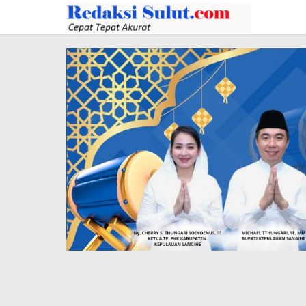
Lewati
ke
konten