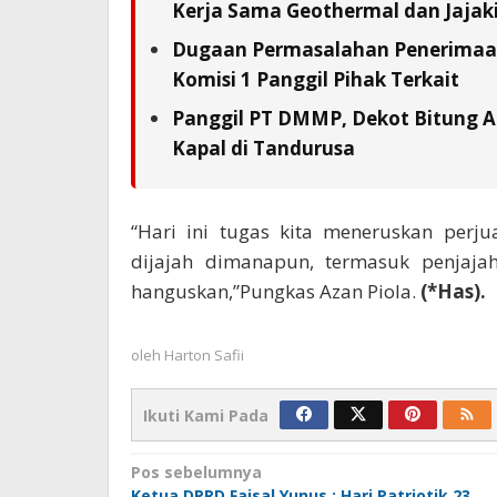
Kerja Sama Geothermal dan Jajaki 
Dugaan Permasalahan Penerimaan 
Komisi 1 Panggil Pihak Terkait
Panggil PT DMMP, Dekot Bitung A
Kapal di Tandurusa
“Hari ini tugas kita meneruskan perj
dijajah dimanapun, termasuk penjajah
hanguskan,”Pungkas Azan Piola.
(*Has).
oleh
Harton Safii
Ikuti Kami Pada
Navigasi
Pos sebelumnya
Ketua DPRD Faisal Yunus : Hari Patriotik 23