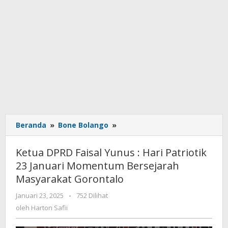
Beranda
»
Bone Bolango
»
Ketua
DPRD
Faisal
Ketua DPRD Faisal Yunus : Hari Patriotik
Yunus
23 Januari Momentum Bersejarah
:
Masyarakat Gorontalo
Hari
Patriotik
Januari 23, 2025
oleh
-
752 Dilihat
23
Harton
oleh
Harton Safii
Januari
Safii
Momentum