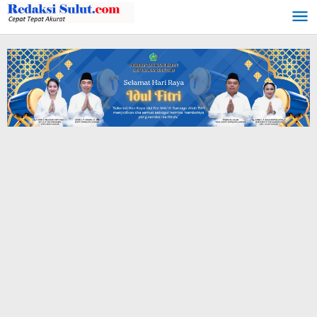
Lewati
ke
konten