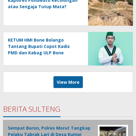
Kapolres Pohuwato Kecolongan
atau Sengaja Tutup Mata?
KETUM HMI Bone Bolango
Tantang Bupati Copot Kadis
PMD dan Kabag ULP Bone
Bolango, Soroti Dugaan ‘Abuse
of Power’
View More
BERITA SULTENG
Sempat Buron, Polres Morut Tangkap
Pelaku Tabrak Lari di Desa Kumpi