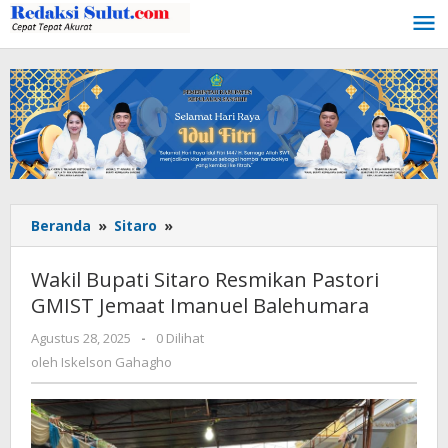
Lewati
ke
konten
Beranda
»
Sitaro
»
Wakil
Bupati
Sitaro
Wakil Bupati Sitaro Resmikan Pastori
Resmikan
GMIST Jemaat Imanuel Balehumara
Pastori
GMIST
Agustus 28, 2025
oleh
-
0 Dilihat
Jemaat
Iskelson
oleh
Iskelson Gahagho
Imanuel
Gahagho
Balehumara