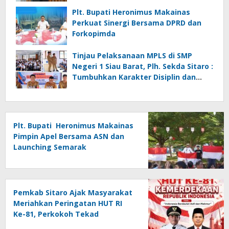
Kelola Pemerintahan dan Pelayanan
Publik
Plt. Bupati Heronimus Makainas
Perkuat Sinergi Bersama DPRD dan
Forkopimda
Tinjau Pelaksanaan MPLS di SMP
Negeri 1 Siau Barat, Plh. Sekda Sitaro :
Tumbuhkan Karakter Disiplin dan
Tanggung Jawab
Plt. Bupati Heronimus Makainas
Pimpin Apel Bersama ASN dan
Launching Semarak
Kemerdekaan RI Ke-81
Pemkab Sitaro Ajak Masyarakat
Meriahkan Peringatan HUT RI
Ke-81, Perkokoh Tekad
membangun Daerah