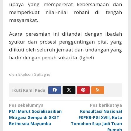
upaya yang mempererat kebersamaan dan
memperkuat nilai-nilai rohani di tengah
masyarakat.
Acara peresmian ini ditandai dengan ibadah
syukur dan prosesi pengguntingan pita, yang
diikuti oleh seluruh jemaat dan undangan yang
hadir dengan penuh sukacita. (Ighel)
oleh
Iskelson Gahagho
Ikuti Kami Pada
Navigasi
Pos sebelumnya
Pos berikutnya
PMI Morut Sosialisasikan
Konsultasi Nasional
pos
Mitigasi Gempa di GKST
FKPKB-PGI XVIII, Kota
Bethesda Mayumba
Tomohon Siap Jadi Tuan
Rumah