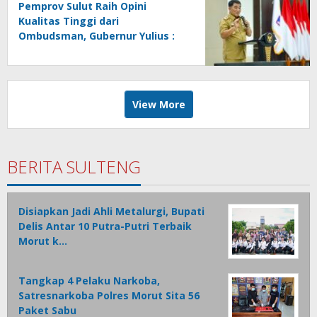
Pemprov Sulut Raih Opini
Kualitas Tinggi dari
Ombudsman, Gubernur Yulius :
Ini Apresiasi Yang Luar Biasa,
Tolak Ukur Pemerintah
View More
BERITA SULTENG
Disiapkan Jadi Ahli Metalurgi, Bupati
Delis Antar 10 Putra-Putri Terbaik
Morut k…
Tangkap 4 Pelaku Narkoba,
Satresnarkoba Polres Morut Sita 56
Paket Sabu