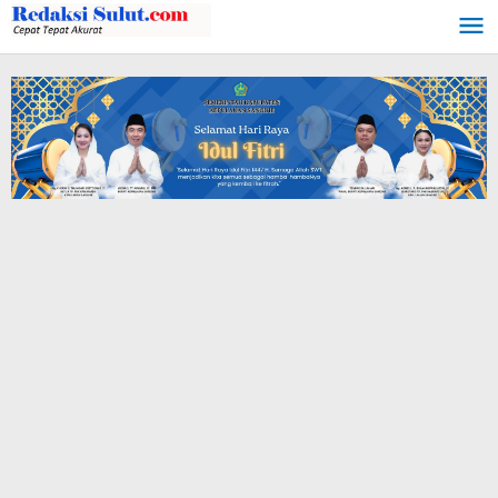
Lewati
ke
konten