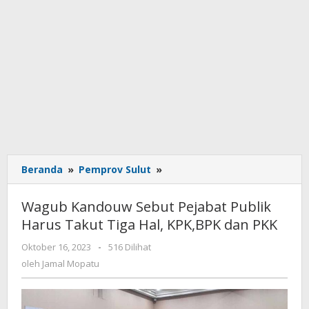
Beranda
»
Pemprov Sulut
»
Wagub
Kandouw
Sebut
Wagub Kandouw Sebut Pejabat Publik
Pejabat
Harus Takut Tiga Hal, KPK,BPK dan PKK
Publik
Harus
Oktober 16, 2023
oleh
-
516 Dilihat
Takut
Jamal
oleh
Jamal Mopatu
Tiga
Mopatu
Hal,
KPK,BPK