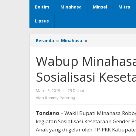
Boltim
Minahasa
Minsel
Mitra
Lipsus
Beranda
»
Minahasa
»
Wabup
Minahasa
Buka
Wabup Minahasa
Kegiatan
Sosialisasi
Sosialisasi Kese
Kesetaraan
Gender
PPPA
Maret 5, 2019
oleh
-
29 Dilihat
Rommy
oleh
Rommy Rantung
Rantung
Tondano
– Wakil Bupati Minahasa Robb
kegiatan Sosialisasi Kesetaraan Gende
Anak yang di gelar oleh TP-PKK Kabupat