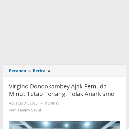
Beranda
»
Berita
»
Virgino
Dondokambey
Ajak
Virgino Dondokambey Ajak Pemuda
Pemuda
Minut Tetap Tenang, Tolak Anarkisme
Minut
Tetap
Agustus 31, 2025
oleh
-
0 Dilihat
Tenang,
Tammy
oleh
Tammy Sakul
Tolak
Sakul
Anarkisme