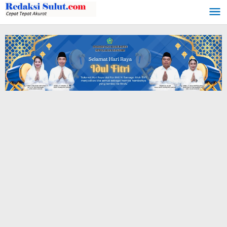
Lewati
ke
konten