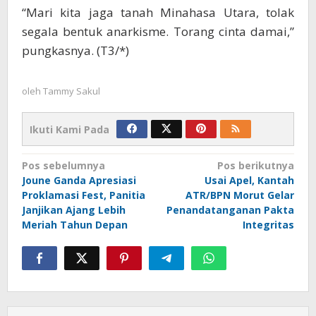
“Mari kita jaga tanah Minahasa Utara, tolak
segala bentuk anarkisme. Torang cinta damai,”
pungkasnya. (T3/*)
oleh
Tammy Sakul
Ikuti Kami Pada
Navigasi
Pos sebelumnya
Pos berikutnya
Joune Ganda Apresiasi
Usai Apel, Kantah
pos
Proklamasi Fest, Panitia
ATR/BPN Morut Gelar
Janjikan Ajang Lebih
Penandatanganan Pakta
Meriah Tahun Depan
Integritas