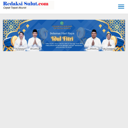
Lewati
ke
konten