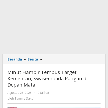
Beranda
»
Berita
»
Minut
Hampir
Tembus
Minut Hampir Tembus Target
Target
Kementan, Swasembada Pangan di
Kementan,
Depan Mata
Swasembada
Pangan
Agustus 26, 2025
oleh
-
0 Dilihat
di
Tammy
oleh
Tammy Sakul
Depan
Sakul
Mata