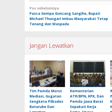
Navigasi
Pos sebelumnya
Pasca Gempa Guncang Sangihe, Bupati
pos
Michael Thungari Imbau Masyarakat Tetap
Tenang dan Waspada
Jangan Lewatkan
Tim Pemda Morut
Kementerian
Mediasi, Gugatan
ATR/BPN, KPK, Dan
Sengketa Pilkades
Pemda Jawa Barat
Baturube Dan
Sepakati Kerja
Lanumor
Sama, Upaya