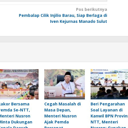
Pos berikutnya
Pembalap Cilik Injilio Barau, Siap Berlaga di
Iven Kejurnas Manado Sulut
Rakor Bersama
Cegah Masalah di
Beri Pengarahan
Pemda Se-NTT,
Masa Depan,
Soal Layanan di
Menteri Nusron
Menteri Nusron
Kanwil BPN Provin
Minta Dukungan
Ajak Pemda
NTT, Menteri
Kepala Daerah
Percepat
Nusron: Gunakan