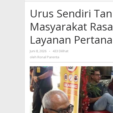
Sendiri
Tanpa
Urus Sendiri Tan
Perantara,
Masyarakat
Masyarakat Ras
Rasakan
Perubahan
Layanan
Layanan Pertan
Pertanahan
Juni 8, 2026
oleh
-
433 Dilihat
Ronal
oleh
Ronal Parenta
Parenta