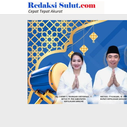
Lewati
ke
konten