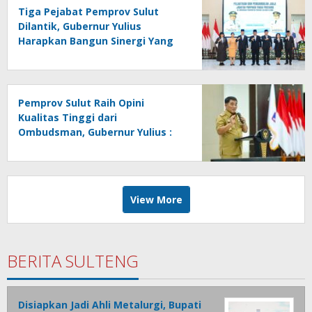
Tiga Pejabat Pemprov Sulut
Dilantik, Gubernur Yulius
Harapkan Bangun Sinergi Yang
Lebih Kuat Antar Instansi
Pemprov Sulut Raih Opini
Kualitas Tinggi dari
Ombudsman, Gubernur Yulius :
Ini Apresiasi Yang Luar Biasa,
Tolak Ukur Pemerintah
View More
BERITA SULTENG
Disiapkan Jadi Ahli Metalurgi, Bupati