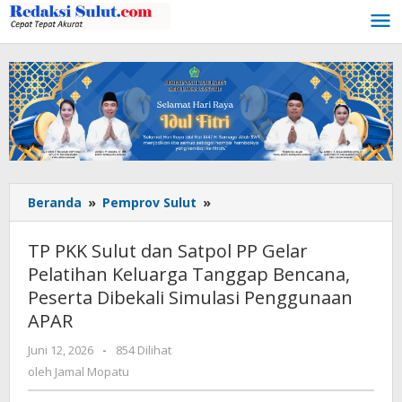
Lewati
ke
konten
Beranda
»
Pemprov Sulut
»
TP
PKK
Sulut
TP PKK Sulut dan Satpol PP Gelar
dan
Pelatihan Keluarga Tanggap Bencana,
Satpol
Peserta Dibekali Simulasi Penggunaan
PP
Gelar
APAR
Pelatihan
Juni 12, 2026
oleh
-
854 Dilihat
Keluarga
Jamal
oleh
Jamal Mopatu
Tanggap
Mopatu
Bencana,