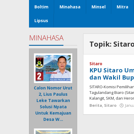
Boltim
Minahasa
Minsel
Mitra
Lipsus
MINAHASA
Topik:
Sitar
Sitaro
KPU Sitaro Um
dan Wakil Bupa
SITARO-Komisi Pemilih
Calon Nomor Urut
Tagulandang Biaro (Sita
2, Lius Paulus
Kalangit, SKM, dan Hero
Leke Tawarkan
Berita
,
Sitaro
Janua
Solusi Nyata
Untuk Kemajuan
Desa W…