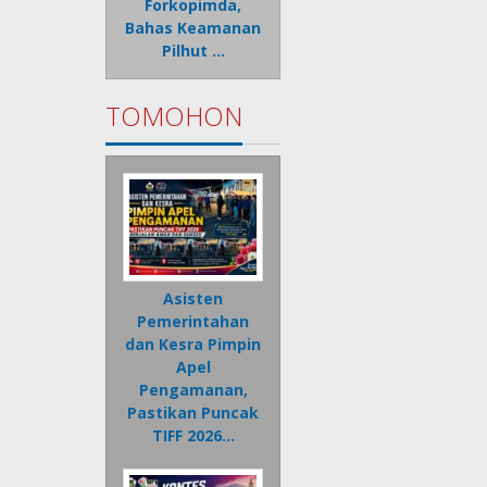
Forkopimda,
Bahas Keamanan
Pilhut …
TOMOHON
Asisten
Pemerintahan
dan Kesra Pimpin
Apel
Pengamanan,
Pastikan Puncak
TIFF 2026…