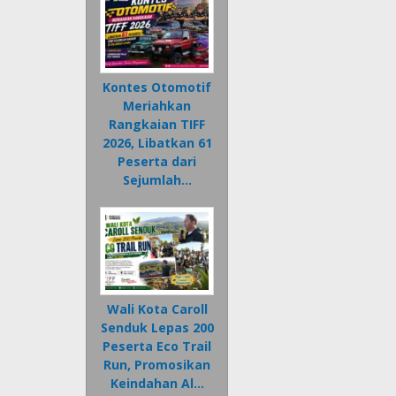
Kontes Otomotif
Meriahkan
Rangkaian TIFF
2026, Libatkan 61
Peserta dari
Sejumlah…
Wali Kota Caroll
Senduk Lepas 200
Peserta Eco Trail
Run, Promosikan
Keindahan Al…