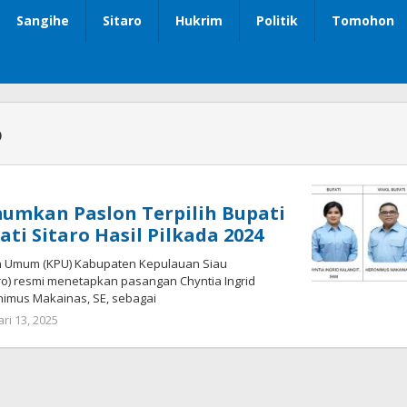
Sangihe
Sitaro
Hukrim
Politik
Tomohon
o
umkan Paslon Terpilih Bupati
ti Sitaro Hasil Pilkada 2024
an Umum (KPU) Kabupaten Kepulauan Siau
ro) resmi menetapkan pasangan Chyntia Ingrid
nimus Makainas, SE, sebagai
ri 13, 2025
oleh
Iskelson
Gahagho