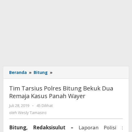
Beranda
»
Bitung
»
Tim
Tarsius
Polres
Tim Tarsius Polres Bitung Bekuk Dua
Bitung
Remaja Kasus Panah Wayer
Bekuk
Dua
Juli 28, 2019
oleh
-
45 Dilihat
Remaja
Wesly
oleh
Wesly Tamasiro
Kasus
Tamasiro
Panah
Bitung, Redaksisulut –
Laporan Polisi :
Wayer