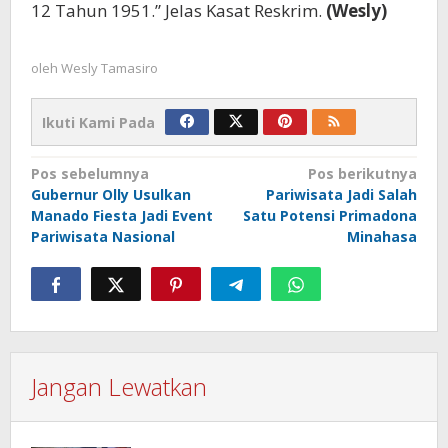
12 Tahun 1951.” Jelas Kasat Reskrim.
(Wesly)
oleh
Wesly Tamasiro
Ikuti Kami Pada
Navigasi
Pos sebelumnya
Pos berikutnya
Gubernur Olly Usulkan
Pariwisata Jadi Salah
pos
Manado Fiesta Jadi Event
Satu Potensi Primadona
Pariwisata Nasional
Minahasa
Jangan Lewatkan