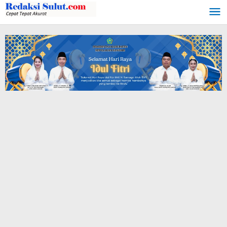
Lewati
ke
konten