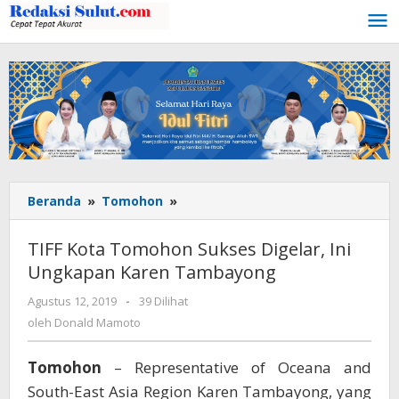
Lewati
ke
konten
Beranda
»
Tomohon
»
TIFF
Kota
Tomohon
TIFF Kota Tomohon Sukses Digelar, Ini
Sukses
Ungkapan Karen Tambayong
Digelar,
Ini
Agustus 12, 2019
oleh
-
39 Dilihat
Ungkapan
Donald
oleh
Donald Mamoto
Karen
Mamoto
Tambayong
Tomohon
– Representative of Oceana and
South-East Asia Region Karen Tambayong, yang