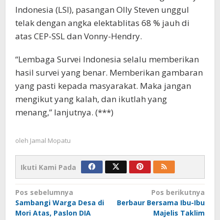
Indonesia (LSI), pasangan Olly Steven unggul
telak dengan angka elektablitas 68 % jauh di
atas CEP-SSL dan Vonny-Hendry.
“Lembaga Survei Indonesia selalu memberikan
hasil survei yang benar. Memberikan gambaran
yang pasti kepada masyarakat. Maka jangan
mengikut yang kalah, dan ikutlah yang
menang,” lanjutnya. (***)
oleh
Jamal Mopatu
Ikuti Kami Pada
Navigasi
Pos sebelumnya
Pos berikutnya
Sambangi Warga Desa di
Berbaur Bersama Ibu-Ibu
pos
Mori Atas, Paslon DIA
Majelis Taklim