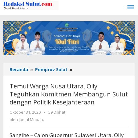
Lewati
ke
konten
Beranda
»
Pemprov Sulut
»
Temui
Warga
Nusa
Temui Warga Nusa Utara, Olly
Utara,
Teguhkan Komitmen Membangun Sulut
Olly
dengan Politik Kesejahteraan
Teguhkan
Komitmen
Oktober 31, 2020
oleh
-
59 Dilihat
Membangun
Jamal
oleh
Jamal Mopatu
Sulut
Mopatu
dengan
Politik
Sangihe – Calon Gubernur Sulawesi Utara, Olly