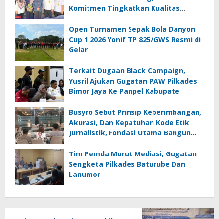
Komitmen Tingkatkan Kualitas
Pelayanan Publik Akuntabel Bebas
Mal Administrasi
Open Turnamen Sepak Bola Danyon
Cup 1 2026 Yonif TP 825/GWS Resmi di
Gelar
Terkait Dugaan Black Campaign,
Yusril Ajukan Gugatan PAW Pilkades
Bimor Jaya Ke Panpel Kabupate
Busyro Sebut Prinsip Keberimbangan,
Akurasi, Dan Kepatuhan Kode Etik
Jurnalistik, Fondasi Utama Bangun
Kepercayaan Publik Terhadap Media
Tim Pemda Morut Mediasi, Gugatan
Sengketa Pilkades Baturube Dan
Lanumor