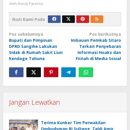
oleh
Ronal Parenta
Ikuti Kami Pada
Navigasi
Pos sebelumnya
Pos berikutnya
Bupati dan Pimpinan
Imbauan Pemkab Sitaro
pos
DPRD Sangihe Lakukan
Terkait Penyebaran
Sidak di Rumah Sakit Liun
Informasi Hoaks dan
Kendage Tahuna
Fitnah di Media Sosial
Jangan Lewatkan
Terima Kunker Tim Perwakilan
Ombudsman RI Sulteng, Zaldi Amir