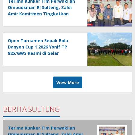
Terima Kunker Tim Perwakilan
Ombudsman RI Sulteng, Zaldi
Amir Komitmen Tingkatkan
Kualitas Pelayanan Publik
Akuntabel Bebas Mal
Administrasi
Open Turnamen Sepak Bola
Danyon Cup 1 2026 Yonif TP
825/GWS Resmi di Gelar
View More
BERITA SULTENG
Terima Kunker Tim Perwakilan
Ombudsman RI Sulteng, Zaldi Amir