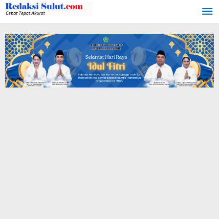
Lewati
ke
konten