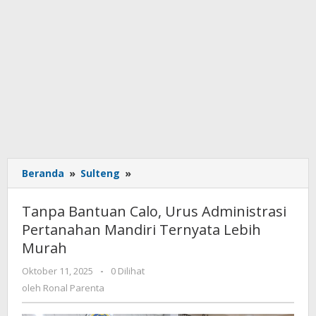
Beranda
»
Sulteng
»
Tanpa
Bantuan
Calo,
Tanpa Bantuan Calo, Urus Administrasi
Urus
Pertanahan Mandiri Ternyata Lebih
Administrasi
Murah
Pertanahan
Mandiri
Oktober 11, 2025
oleh
-
0 Dilihat
Ternyata
Ronal
oleh
Ronal Parenta
Lebih
Parenta
Murah