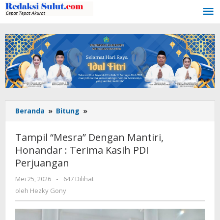
Lewati
ke
konten
Beranda
»
Bitung
»
Tampil
"Mesra"
Dengan
Tampil “Mesra” Dengan Mantiri,
Mantiri,
Honandar : Terima Kasih PDI
Honandar
Perjuangan
:
Terima
Mei 25, 2026
oleh
-
647 Dilihat
Kasih
Hezky
oleh
Hezky Gony
PDI
Gony
Perjuangan