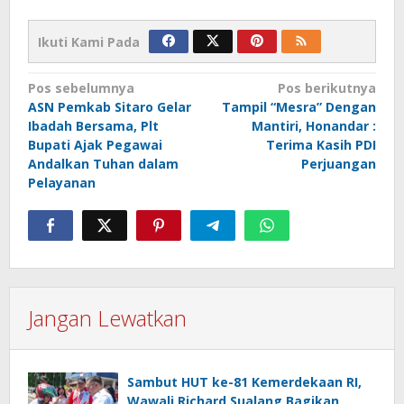
Ikuti Kami Pada
Navigasi
Pos sebelumnya
Pos berikutnya
ASN Pemkab Sitaro Gelar
Tampil “Mesra” Dengan
pos
Ibadah Bersama, Plt
Mantiri, Honandar :
Bupati Ajak Pegawai
Terima Kasih PDI
Andalkan Tuhan dalam
Perjuangan
Pelayanan
Jangan Lewatkan
Sambut HUT ke-81 Kemerdekaan RI,
Wawali Richard Sualang Bagikan