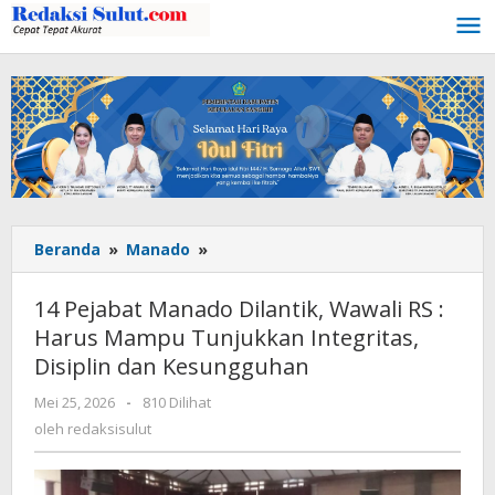
Lewati
ke
konten
Beranda
»
Manado
»
14
Pejabat
Manado
14 Pejabat Manado Dilantik, Wawali RS :
Dilantik,
Harus Mampu Tunjukkan Integritas,
Wawali
Disiplin dan Kesungguhan
RS
:
Mei 25, 2026
oleh
-
810 Dilihat
Harus
redaksisulut
oleh
redaksisulut
Mampu
Tunjukkan
Integritas,