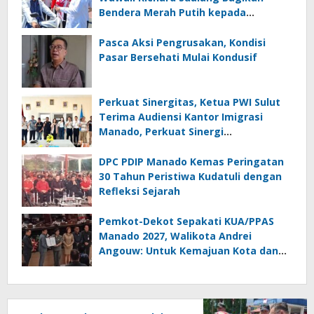
Bendera Merah Putih kepada
Masyarakat
Pasca Aksi Pengrusakan, Kondisi
Pasar Bersehati Mulai Kondusif
Perkuat Sinergitas, Ketua PWI Sulut
Terima Audiensi Kantor Imigrasi
Manado, Perkuat Sinergi
Penyebarluasan Informasi
Keimigrasian
DPC PDIP Manado Kemas Peringatan
30 Tahun Peristiwa Kudatuli dengan
Refleksi Sejarah
Pemkot-Dekot Sepakati KUA/PPAS
Manado 2027, Walikota Andrei
Angouw: Untuk Kemajuan Kota dan
Kesejahteraan Masyarakat