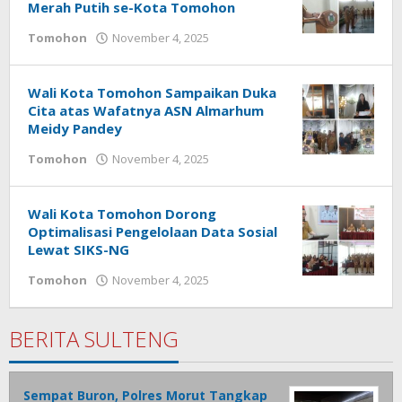
Merah Putih se-Kota Tomohon
Tomohon
November 4, 2025
oleh
Bertje
Rotikan
Wali Kota Tomohon Sampaikan Duka
Cita atas Wafatnya ASN Almarhum
Meidy Pandey
Tomohon
November 4, 2025
oleh
Bertje
Rotikan
Wali Kota Tomohon Dorong
Optimalisasi Pengelolaan Data Sosial
Lewat SIKS-NG
Tomohon
November 4, 2025
oleh
Bertje
Rotikan
BERITA SULTENG
Sempat Buron, Polres Morut Tangkap