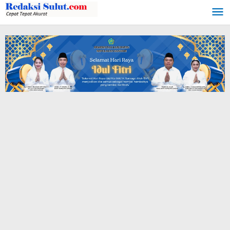
Lewati
ke
konten