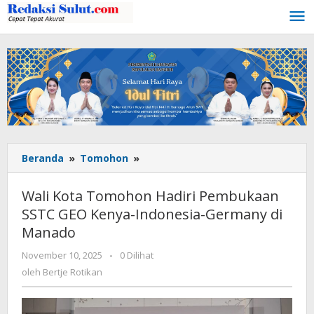
Lewati
ke
konten
Beranda
»
Tomohon
»
Wali
Kota
Tomohon
Wali Kota Tomohon Hadiri Pembukaan
Hadiri
SSTC GEO Kenya-Indonesia-Germany di
Pembukaan
Manado
SSTC
GEO
November 10, 2025
oleh
-
0 Dilihat
Kenya-
Bertje
oleh
Bertje Rotikan
Indonesia-
Rotikan
Germany
di