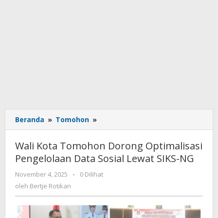
Beranda
»
Tomohon
»
Wali
Kota
Tomohon
Wali Kota Tomohon Dorong Optimalisasi
Dorong
Pengelolaan Data Sosial Lewat SIKS-NG
Optimalisasi
Pengelolaan
November 4, 2025
oleh
-
0 Dilihat
Data
Bertje
oleh
Bertje Rotikan
Sosial
Rotikan
Lewat
SIKS-