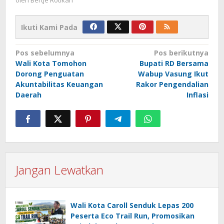
oleh
Bertje Rotikan
Ikuti Kami Pada
Navigasi
Pos sebelumnya
Pos berikutnya
Wali Kota Tomohon
Bupati RD Bersama
pos
Dorong Penguatan
Wabup Vasung Ikut
Akuntabilitas Keuangan
Rakor Pengendalian
Daerah
Inflasi
Jangan Lewatkan
Wali Kota Caroll Senduk Lepas 200
Peserta Eco Trail Run, Promosikan