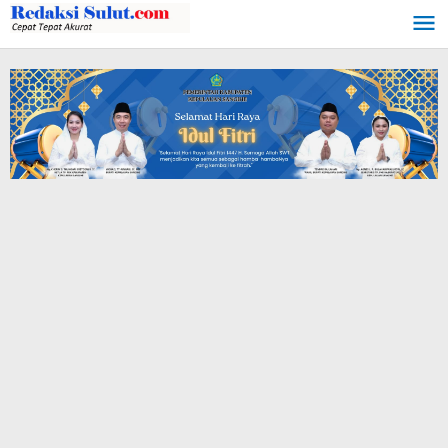
Lewati
ke
konten