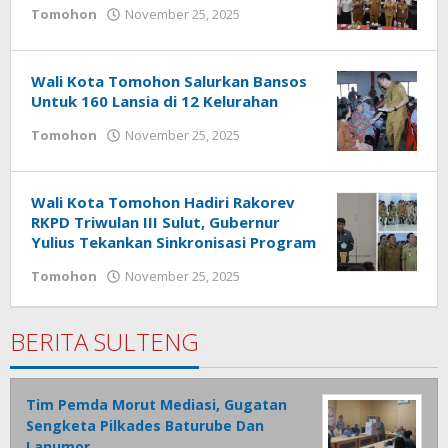
Tomohon
November 25, 2025
oleh
Bertje
Rotikan
Wali Kota Tomohon Salurkan Bansos
Untuk 160 Lansia di 12 Kelurahan
Tomohon
November 25, 2025
oleh
Bertje
Rotikan
Wali Kota Tomohon Hadiri Rakorev
RKPD Triwulan III Sulut, Gubernur
Yulius Tekankan Sinkronisasi Program
Tomohon
November 25, 2025
oleh
Bertje
Rotikan
BERITA SULTENG
Tim Pemda Morut Mediasi, Gugatan
Sengketa Pilkades Baturube Dan
Lanumor