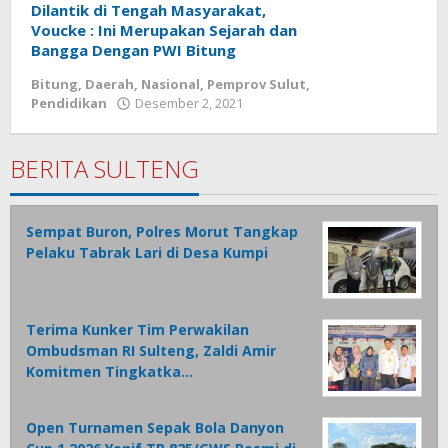
Dilantik di Tengah Masyarakat,
Voucke : Ini Merupakan Sejarah dan
Bangga Dengan PWI Bitung
Bitung
,
Daerah
,
Nasional
,
Pemprov Sulut
,
Pendidikan
Desember 2, 2021
oleh
Wesly
Tamasiro
BERITA SULTENG
Sempat Buron, Polres Morut Tangkap
Pelaku Tabrak Lari di Desa Kumpi
Terima Kunker Tim Perwakilan
Ombudsman RI Sulteng, Zaldi Amir
Komitmen Tingkatka…
Open Turnamen Sepak Bola Danyon