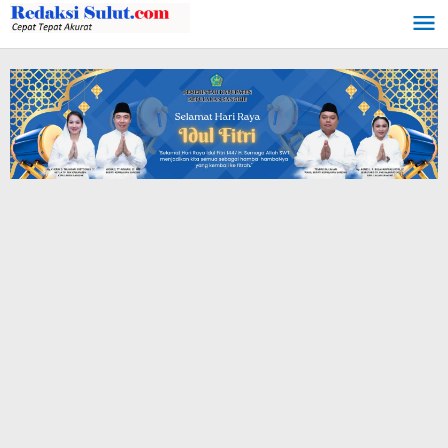
Lewati
ke
konten