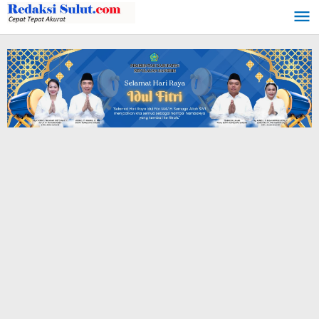
Lewati
ke
konten