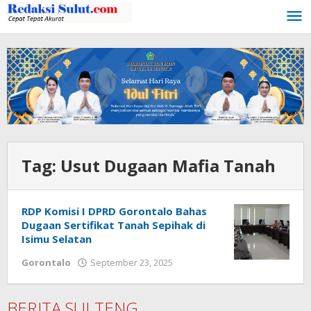
Lewati
ke
konten
Tag:
Usut Dugaan Mafia Tanah
RDP Komisi I DPRD Gorontalo Bahas
Dugaan Sertifikat Tanah Sepihak di
Isimu Selatan
Gorontalo
September 23, 2025
oleh
Admin
1
BERITA SULTENG