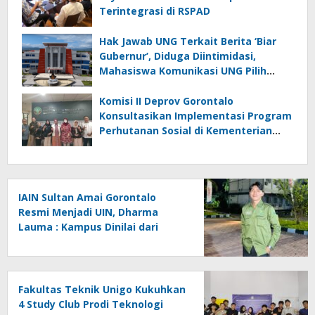
Terintegrasi di RSPAD
Hak Jawab UNG Terkait Berita ‘Biar
Gubernur’, Diduga Diintimidasi,
Mahasiswa Komunikasi UNG Pilih
Seret Kajur ke Ombudsman
Komisi II Deprov Gorontalo
Konsultasikan Implementasi Program
Perhutanan Sosial di Kementerian
Kehutanan RI
IAIN Sultan Amai Gorontalo
Resmi Menjadi UIN, Dharma
Lauma : Kampus Dinilai dari
Gagasan, Bukan Status.
Fakultas Teknik Unigo Kukuhkan
4 Study Club Prodi Teknologi