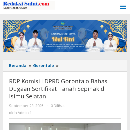
Lewati
ke
konten
Beranda
»
Gorontalo
»
RDP
Komisi
I
RDP Komisi I DPRD Gorontalo Bahas
DPRD
Dugaan Sertifikat Tanah Sepihak di
Gorontalo
Isimu Selatan
Bahas
Dugaan
September 23, 2025
oleh
-
0 Dilihat
Sertifikat
Admin
oleh
Admin 1
Tanah
1
Sepihak
di