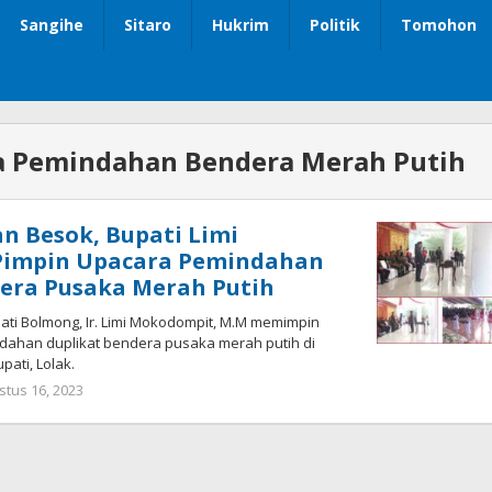
Sangihe
Sitaro
Hukrim
Politik
Tomohon
a Pemindahan Bendera Merah Putih
an Besok, Bupati Limi
impin Upacara Pemindahan
era Pusaka Merah Putih
i Bolmong, Ir. Limi Mokodompit, M.M memimpin
dahan duplikat bendera pusaka merah putih di
ati, Lolak.
stus 16, 2023
oleh
Wandy
Rotu