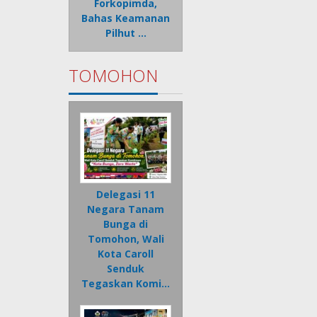
Forkopimda,
Bahas Keamanan
Pilhut …
TOMOHON
Delegasi 11
Negara Tanam
Bunga di
Tomohon, Wali
Kota Caroll
Senduk
Tegaskan Komi…