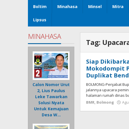
Boltim
Minahasa
Minsel
Mitra
Lipsus
MINAHASA
Tag:
Upacar
Siap Dikibark
Mokodompit P
Duplikat Bend
BOLMONG-Penjabat Bupat
Calon Nomor Urut
jalannya upacara pemin
2, Lius Paulus
halaman rumah dinas bup
Leke Tawarkan
BMR
,
Bolmong
Agu
Solusi Nyata
Untuk Kemajuan
Desa W…