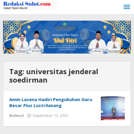
Lewati
ke
konten
Tag:
universitas jenderal
soedirman
Amin Lasena Hadiri Pengukuhan Guru
Besar Pius Lustrilanang
Bolmut
September 13, 2023
oleh
Ricky
Babay