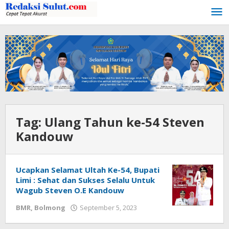
Lewati
ke
konten
Tag:
Ulang Tahun ke-54 Steven
Kandouw
Ucapkan Selamat Ultah Ke-54, Bupati
Limi : Sehat dan Sukses Selalu Untuk
Wagub Steven O.E Kandouw
BMR
,
Bolmong
September 5, 2023
oleh
Wandy
Rotu