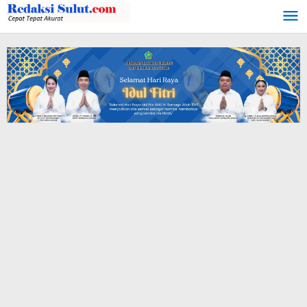
Lewati
ke
konten