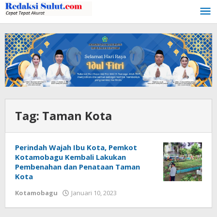
Lewati
ke
konten
Tag:
Taman Kota
Perindah Wajah Ibu Kota, Pemkot
Kotamobagu Kembali Lakukan
Pembenahan dan Penataan Taman
Kota
Kotamobagu
Januari 10, 2023
oleh
Wandy
Rotu