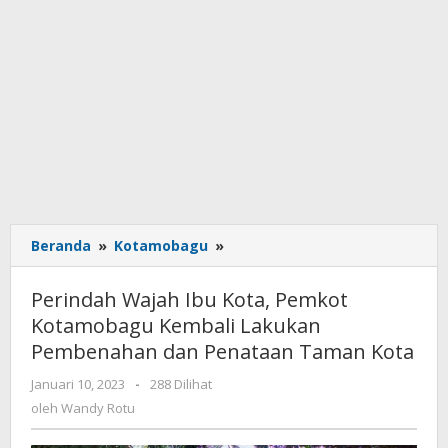
Beranda
»
Kotamobagu
»
Perindah
Wajah
Ibu
Perindah Wajah Ibu Kota, Pemkot
Kota,
Kotamobagu Kembali Lakukan
Pemkot
Pembenahan dan Penataan Taman Kota
Kotamobagu
Kembali
Januari 10, 2023
oleh
-
288 Dilihat
Lakukan
Wandy
oleh
Wandy Rotu
Pembenahan
Rotu
dan