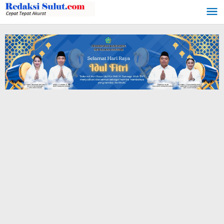
Lewati
ke
konten