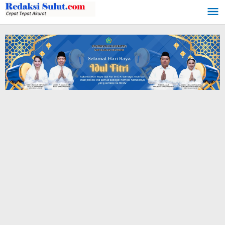
Lewati
ke
konten